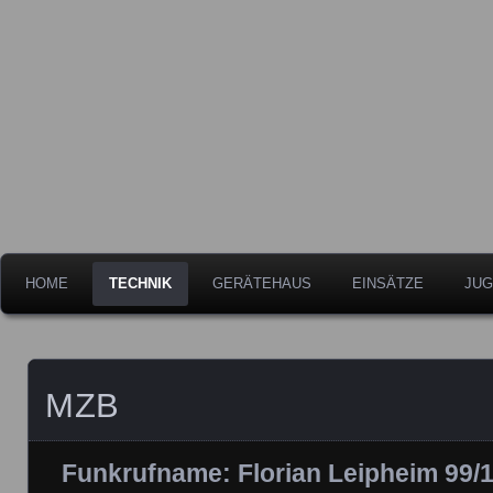
Freiwillige Feuerwehr der Stadt Leipheim
Feuerwehr Leipheim
HOME
TECHNIK
GERÄTEHAUS
EINSÄTZE
JUG
MZB
Funkrufname: Florian Leipheim 99/