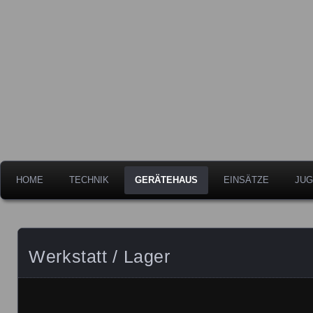
Freiwillige Feuerwehr der Stadt Leipheim
Feuerwehr Leipheim
HOME
TECHNIK
GERÄTEHAUS
EINSÄTZE
JUG
Werkstatt / Lager