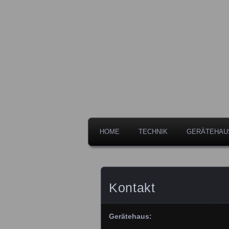
Freiwillige Feuerwehr der Stadt 
Feuerwehr L
HOME
TECHNIK
GERÄTEHAU
Kontakt
Gerätehaus: