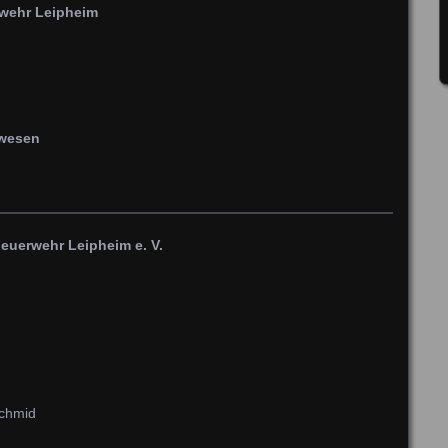
rwehr Leipheim
rwesen
Feuerwehr Leipheim e. V.
Schmid