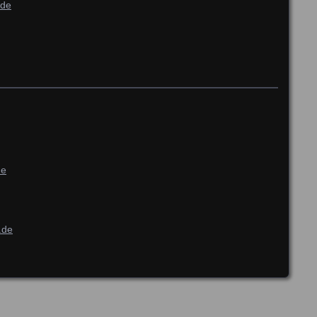
.de
de
.de