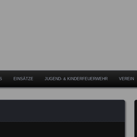
Leipheim
eipheim
S
EINSÄTZE
JUGEND- & KINDERFEUERWEHR
VEREIN