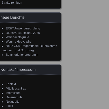
Straße reinigen
neue Berichte
ERHT Anwenderschulung
Dienstversammlung 2026
Weihnachtsgrüße
Wenn´s Heavy wird
Neue CSA-Träger für die Feuerwehren
Leipheim und Günzburg
Sommerferienprogramm
Kontakt / Impressum
Kontakt
Mitgliedsantrag
Impressum
Datenschutz
Netiquette
Links