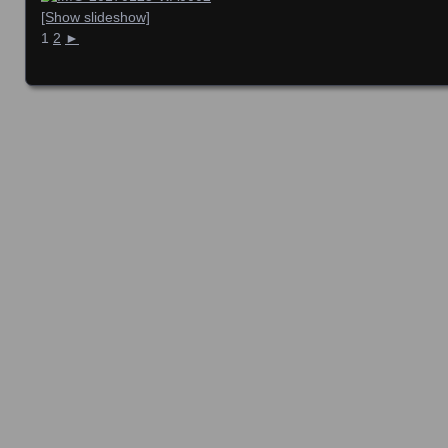
[Show slideshow]
1
2
►