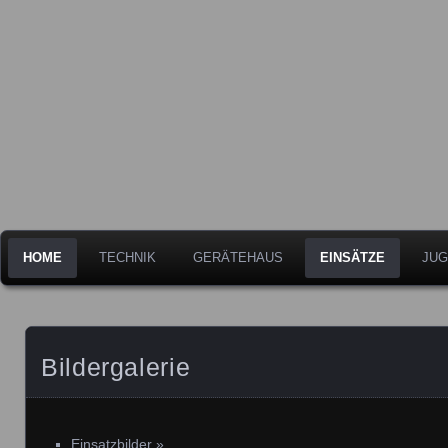
Freiwillige Feuerwehr der Stadt Leipheim
Feuerwehr Leipheim
HOME
TECHNIK
GERÄTEHAUS
EINSÄTZE
JUG
Bildergalerie
Einsatzbilder
»