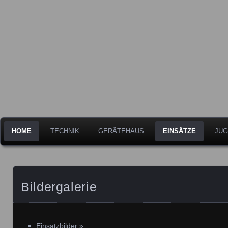
Freiwillige Feuerwehr der Stadt Leipheim
Feuerwehr Leipheim
HOME
TECHNIK
GERÄTEHAUS
EINSÄTZE
JUG
Bildergalerie
Einsatzbilder
»