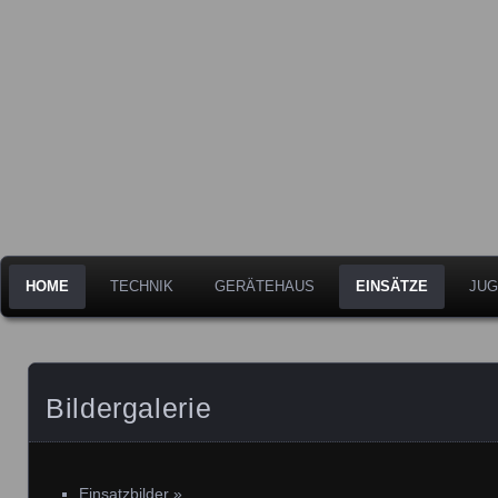
Freiwillige Feuerwehr der Stadt Leipheim
Feuerwehr Leipheim
HOME
TECHNIK
GERÄTEHAUS
EINSÄTZE
JUG
Bildergalerie
Einsatzbilder
»