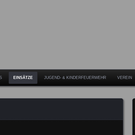
Leipheim
eipheim
S
EINSÄTZE
JUGEND- & KINDERFEUERWEHR
VEREIN