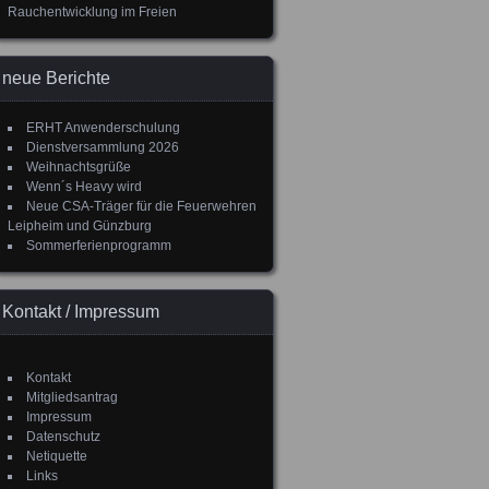
Rauchentwicklung im Freien
neue Berichte
ERHT Anwenderschulung
Dienstversammlung 2026
Weihnachtsgrüße
Wenn´s Heavy wird
Neue CSA-Träger für die Feuerwehren
Leipheim und Günzburg
Sommerferienprogramm
Kontakt / Impressum
Kontakt
Mitgliedsantrag
Impressum
Datenschutz
Netiquette
Links