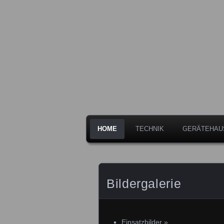
Freiwillige Feuerwehr der Stadt 
Feuerwehr L
HOME
TECHNIK
GERÄTEHAU
Bildergalerie
Einsatzbilder
»