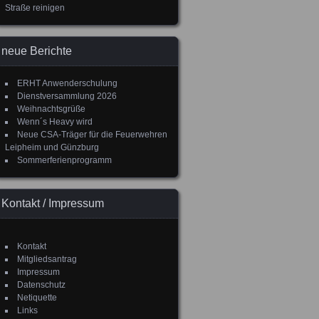
Straße reinigen
neue Berichte
ERHT Anwenderschulung
Dienstversammlung 2026
Weihnachtsgrüße
Wenn´s Heavy wird
Neue CSA-Träger für die Feuerwehren
Leipheim und Günzburg
Sommerferienprogramm
Kontakt / Impressum
Kontakt
Mitgliedsantrag
Impressum
Datenschutz
Netiquette
Links