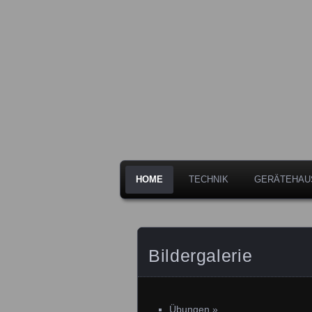
Freiwillige Feuerwehr der Stadt 
Feuerwehr L
HOME
TECHNIK
GERÄTEHAU
Bildergalerie
Übungen
»