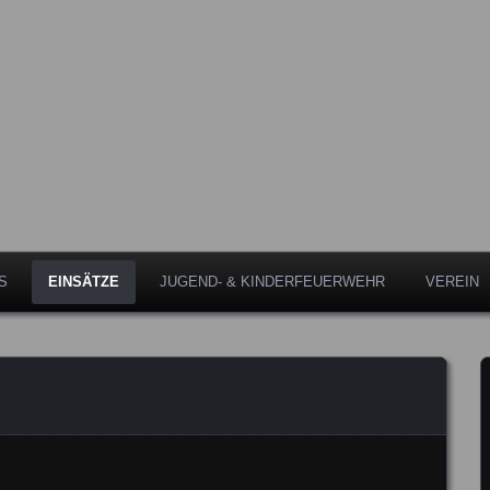
Leipheim
eipheim
S
EINSÄTZE
JUGEND- & KINDERFEUERWEHR
VEREIN