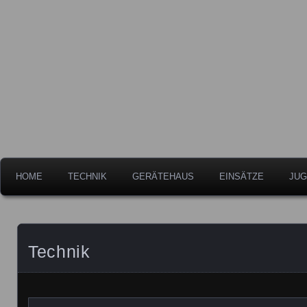
Freiwillige Feuerwehr der Stadt Leipheim
Feuerwehr Leipheim
HOME
TECHNIK
GERÄTEHAUS
EINSÄTZE
JUG
Technik