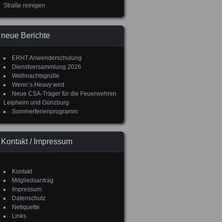
Straße reinigen
neue Berichte
ERHT Anwenderschulung
Dienstversammlung 2026
Weihnachtsgrüße
Wenn´s Heavy wird
Neue CSA-Träger für die Feuerwehren
Leipheim und Günzburg
Sommerferienprogramm
Kontakt / Impressum
Kontakt
Mitgliedsantrag
Impressum
Datenschutz
Netiquette
Links