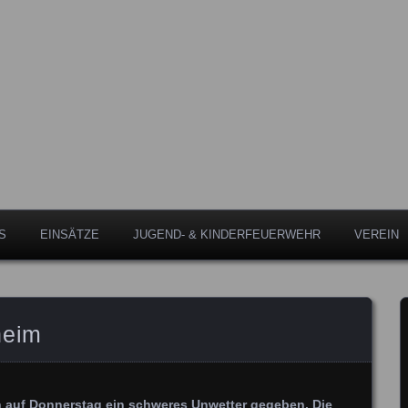
Leipheim
eipheim
S
EINSÄTZE
JUGEND- & KINDERFEUERWEHR
VEREIN
heim
h auf Donnerstag ein schweres Unwetter gegeben. Die