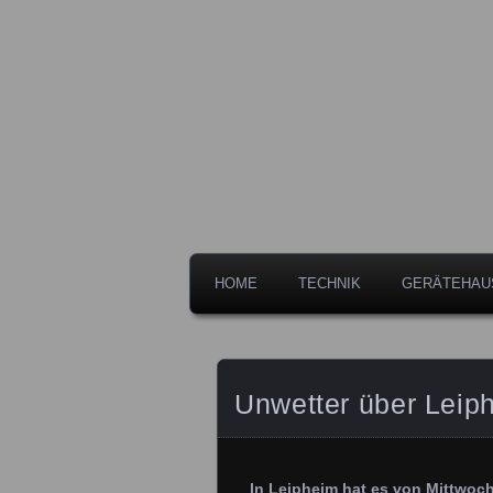
Freiwillige Feuerwehr der Stadt 
Feuerwehr L
HOME
TECHNIK
GERÄTEHAU
Unwetter über Leip
In Leipheim hat es von Mittwoc