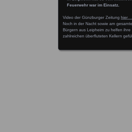
Feuerwehr war im Einsatz.
Video der Günzburger Zeitung
hier…
Noch in der Nacht sowie am gesamt
Bürgern aus Leipheim zu helfen ihre 
zahlreichen überfluteten Kellern gefü