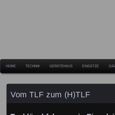
Freiwillige Feuerwehr der Stadt Leipheim
Feuerwehr Leipheim
HOME
TECHNIK
GERÄTEHAUS
EINSÄTZE
JUG
Vom TLF zum (H)TLF