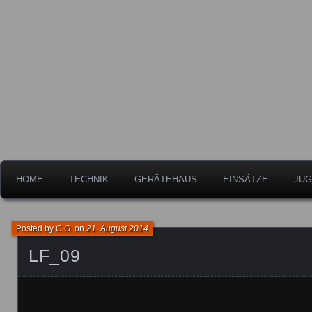
Freiwillige Feuerwehr der Stadt Leipheim
Feuerwehr Leipheim
HOME
TECHNIK
GERÄTEHAUS
EINSÄTZE
JUG
Posted by
C.G.
on
21. August 2014
LF_09