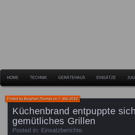
Freiwillige Feuerwehr der Stadt Leipheim
Feuerwehr Leipheim
HOME
TECHNIK
GERÄTEHAUS
EINSÄTZE
JUG
Posted by
Burghart Thomas
on
7. Mai 2018
Küchenbrand entpuppte sich
gemütliches Grillen
Posted in:
Einsatzberichte
.