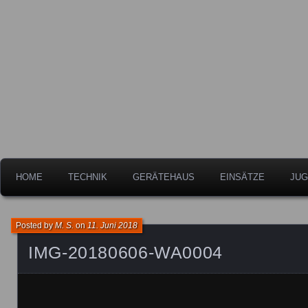
Freiwillige Feuerwehr der Stadt Leipheim
Feuerwehr Leipheim
HOME
TECHNIK
GERÄTEHAUS
EINSÄTZE
JUG
Posted by
M. S.
on
11. Juni 2018
IMG-20180606-WA0004