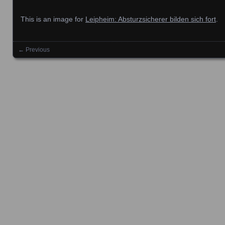
This is an image for
Leipheim: Absturzsicherer bilden sich fort
.
← Previous
Images navigation