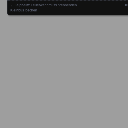
←
Leipheim: Feuerwehr muss brennenden
K
Posts navigation
Kleinbus löschen