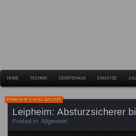
Freiwillige Feuerwehr der Stadt Leipheim
Feuerwehr Leipheim
HOME
TECHNIK
GERÄTEHAUS
EINSÄTZE
JUG
Posted by
M. S.
on
11. Juni 2018
Leipheim: Absturzsicherer bi
Posted in:
Allgemein
.