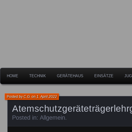
Freiwillige Feuerwehr der Stadt Leipheim
Feuerwehr Leipheim
HOME
TECHNIK
GERÄTEHAUS
EINSÄTZE
JUG
Posted by
C.G.
on
1. April 2022
Atemschutzgeräteträgerlehr
Posted in:
Allgemein
.