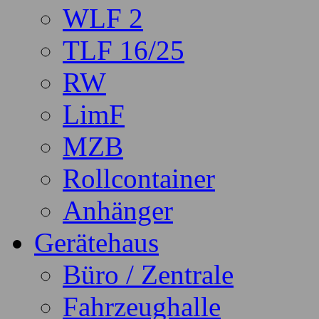
WLF 2
TLF 16/25
RW
LimF
MZB
Rollcontainer
Anhänger
Gerätehaus
Büro / Zentrale
Fahrzeughalle