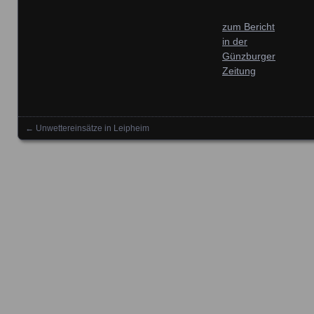
zum Bericht
in der
Günzburger
Zeitung
←
Unwettereinsätze in Leipheim
Posts navigation