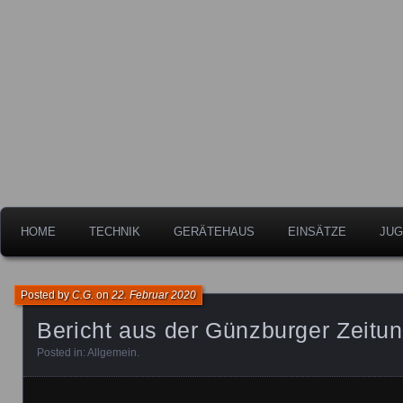
Freiwillige Feuerwehr der Stadt Leipheim
Feuerwehr Leipheim
HOME
TECHNIK
GERÄTEHAUS
EINSÄTZE
JUG
Posted by
C.G.
on
22. Februar 2020
Bericht aus der Günzburger Zeitu
Posted in:
Allgemein
.