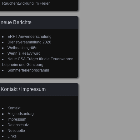
Rauchentwicklung im Freien
neue Berichte
ERHT Anwenderschulung
Dienstversammlung 2026
Weihnachtsgrüße
Wenn´s Heavy wird
Neue CSA-Träger für die Feuerwehren
Leipheim und Günzburg
Sommerferienprogramm
Kontakt / Impressum
Kontakt
Mitgliedsantrag
Impressum
Datenschutz
Netiquette
Links