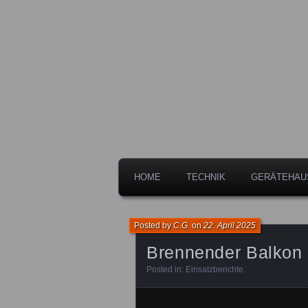
Freiwillige Feuerwehr der Stadt 
Feuerwehr L
HOME
TECHNIK
GERÄTEHAU
Posted by
C.G.
on
22. April 2025
Brennender Balkon 
Posted in:
Einsatzberichte
.