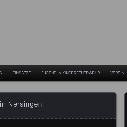
Leipheim
eipheim
S
EINSÄTZE
JUGEND- & KINDERFEUERWEHR
VEREIN
in Nersingen