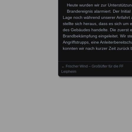
Heute wurden wir zur Unterstütz
Brandereignis alarmiert. Der Initi
Lage noch während unserer Anfahrt a
stellte sich heraus, dass es sich u
des Gebäudes handelte. Die zuerst e
Brandbekämpfung eingeleitet. Wir st
Angriffstrupps, eine Anleiterbereitsc
konnten wir nach kurzer Zeit zurück
←
Frischer Wind – Großlüfter für die FF
Posts navigation
Leipheim