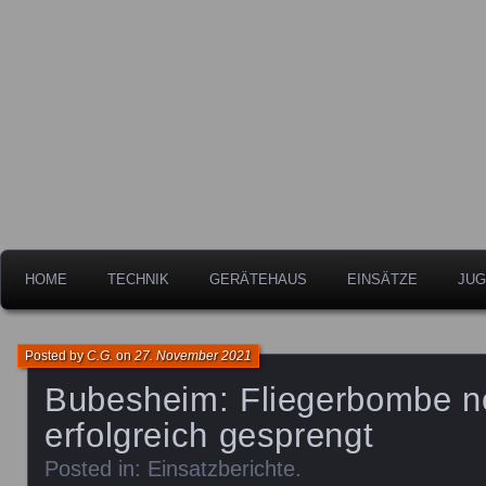
Freiwillige Feuerwehr der Stadt Leipheim
Feuerwehr Leipheim
HOME
TECHNIK
GERÄTEHAUS
EINSÄTZE
JUG
Posted by
C.G.
on
27. November 2021
Bubesheim: Fliegerbombe n
erfolgreich gesprengt
Posted in:
Einsatzberichte
.