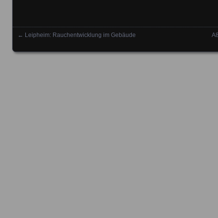
←
Leipheim: Rauchentwicklung im Gebäude
A8
Posts navigation