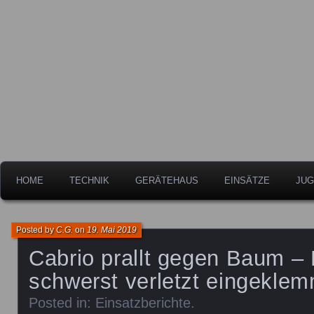
Freiwillige Feuerwehr der Stadt Leipheim
Feuerwehr Leipheim
HOME
TECHNIK
GERÄTEHAUS
EINSÄTZE
JUG
Posted by
C.G.
on
19. Mai 2019
Cabrio prallt gegen Baum – 
schwerst verletzt eingeklem
Posted in:
Einsatzberichte
.