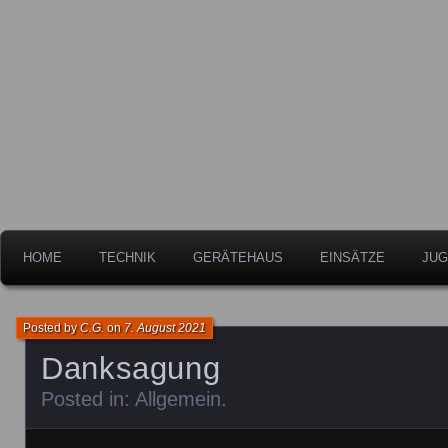
Freiwillige Feuerwehr der Stadt Leipheim
Feuerwehr Leipheim
HOME
TECHNIK
GERÄTEHAUS
EINSÄTZE
JUG
Posted by
C.G.
on
7. August 2021
Danksagung
Posted in:
Allgemein
.