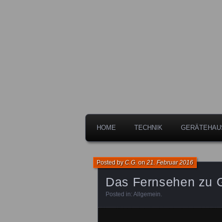
Freiwillige Feuerwehr der Stadt 
Feuerwehr L
HOME
TECHNIK
GERÄTEHAU
Posted by
C.G.
on
21. Februar 2016
Das Fernsehen zu G
Posted in:
Allgemein
.