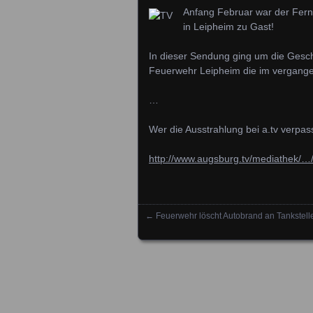
Anfang Februar war der Fern
in Leipheim zu Gast!
In dieser Sendung ging um die Geschi
Feuerwehr Leipheim die im vergangen
…
Wer die Ausstrahlung bei a.tv verpa
http://www.augsburg.tv/mediathek/…/
←
Feuerwehr löscht Autobrand an Tankstell
Posts navigation