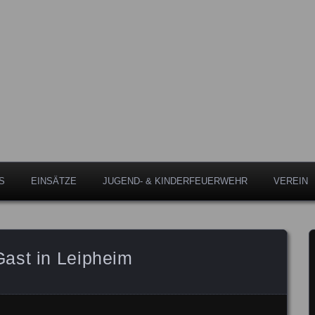
Leipheim
eipheim
S
EINSÄTZE
JUGEND- & KINDERFEUERWEHR
VEREIN
ast in Leipheim