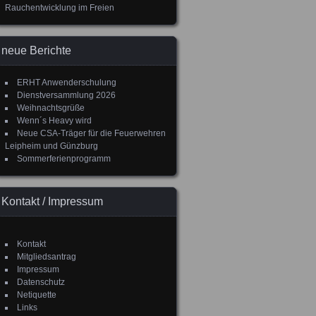
Rauchentwicklung im Freien
neue Berichte
ERHT Anwenderschulung
Dienstversammlung 2026
Weihnachtsgrüße
Wenn´s Heavy wird
Neue CSA-Träger für die Feuerwehren
Leipheim und Günzburg
Sommerferienprogramm
Kontakt / Impressum
Kontakt
Mitgliedsantrag
Impressum
Datenschutz
Netiquette
Links