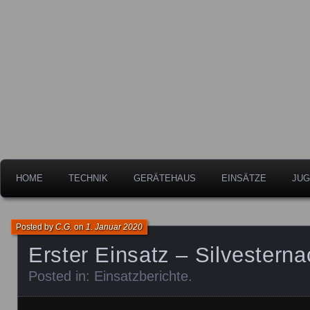
Freiwillige Feuerwehr der Stadt Leipheim
Feuerwehr Leipheim
HOME
TECHNIK
GERÄTEHAUS
EINSÄTZE
JUG
Posted by
C.G.
on
1. Januar 2020
Erster Einsatz – Silvesterna
Posted in:
Einsatzberichte
.