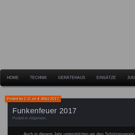
Freiwillige Feuerwehr der Stadt Leipheim
Feuerwehr Leipheim
HOME
TECHNIK
GERÄTEHAUS
EINSÄTZE
JUG
Posted by
C.G.
on
4. März 2017
Funkenfeuer 2017
Posted in:
Allgemein
.
Auch in diesem Jahr unterstützten wir den Schützenverei