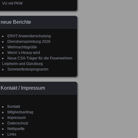
VU mit PKW
neue Berichte
ERHT Anwenderschulung
Dienstversammlung 2026
Weihnachtsgrüße
Wenn´s Heavy wird
Neue CSA-Träger für die Feuerwehren
Leipheim und Günzburg
Sommerferienprogramm
Kontakt / Impressum
Kontakt
Mitgliedsantrag
Impressum
Datenschutz
Netiquette
Links