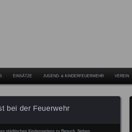
Leipheim
eipheim
S
EINSÄTZE
JUGEND- & KINDERFEUERWEHR
VEREIN
st bei der Feuerwehr
 des städtischen Kindergartens zu Besuch. Neben