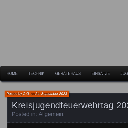
Freiwillige Feuerwehr der Stadt Leipheim
Feuerwehr Leipheim
HOME
TECHNIK
GERÄTEHAUS
EINSÄTZE
JUG
Posted by
C.G.
on
24. September 2023
Kreisjugendfeuerwehrtag 20
Posted in:
Allgemein
.