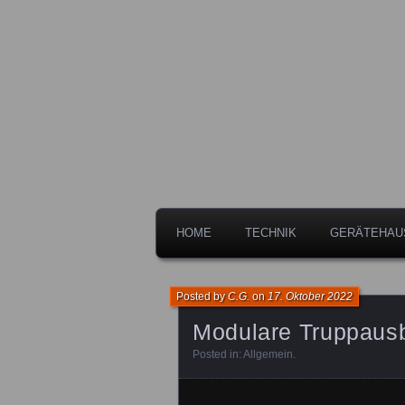
Freiwillige Feuerwehr der Stadt 
Feuerwehr L
HOME
TECHNIK
GERÄTEHAU
Posted by
C.G.
on
17. Oktober 2022
Modulare Truppaus
Posted in:
Allgemein
.