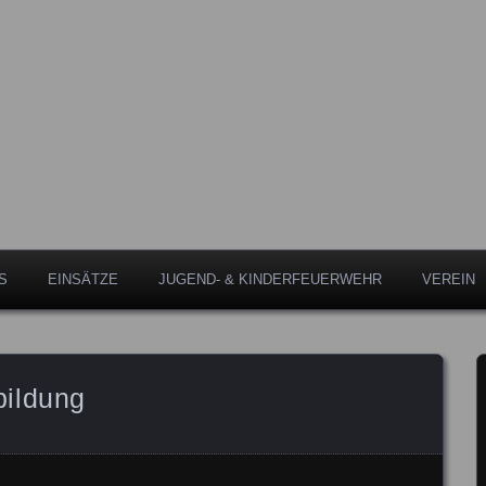
Leipheim
eipheim
S
EINSÄTZE
JUGEND- & KINDERFEUERWEHR
VEREIN
bildung