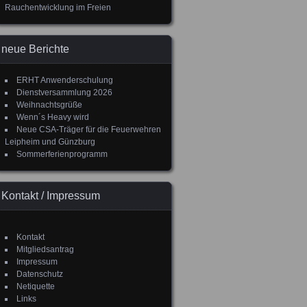
Rauchentwicklung im Freien
neue Berichte
ERHT Anwenderschulung
Dienstversammlung 2026
Weihnachtsgrüße
Wenn´s Heavy wird
Neue CSA-Träger für die Feuerwehren
Leipheim und Günzburg
Sommerferienprogramm
Kontakt / Impressum
Kontakt
Mitgliedsantrag
Impressum
Datenschutz
Netiquette
Links