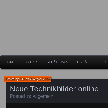
Freiwillige Feuerwehr der Stadt Leipheim
Feuerwehr Leipheim
HOME
TECHNIK
GERÄTEHAUS
EINSÄTZE
JUG
Posted by
C.G.
on
4. August 2019
Neue Technikbilder online
Posted in:
Allgemein
.