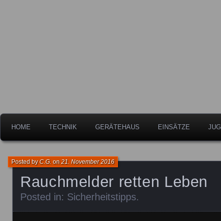
Freiwillige Feuerwehr der Stadt Leipheim
Feuerwehr Leipheim
HOME
TECHNIK
GERÄTEHAUS
EINSÄTZE
JUG
Posted by
C.G.
on
21. November 2016
Rauchmelder retten Leben
Posted in:
Sicherheitstipps
.