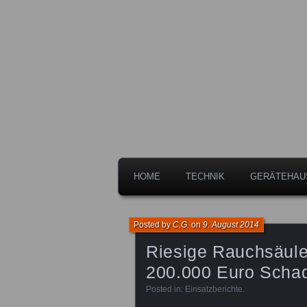
Freiwillige Feuerwehr der Stadt 
Feuerwehr L
HOME
TECHNIK
GERÄTEHAU
Posted by
C.G.
on
9. August 2014
Riesige Rauchsäule
200.000 Euro Scha
Posted in:
Einsatzberichte
.