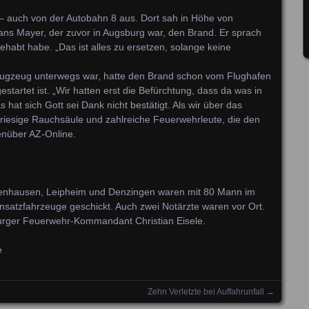
 – auch von der Autobahn 8 aus. Dort sah in Höhe von
ns Mayer, der zuvor in Augsburg war, den Brand. Er sprach
habt habe. „Das ist alles zu ersetzen, solange keine
lugzeug unterwegs war, hatte den Brand schon vom Flughafen
tartet ist. „Wir hatten erst die Befürchtung, dass da was in
hat sich Gott sei Dank nicht bestätigt. Als wir über das
 riesige Rauchsäule und zahlreiche Feuerwehrleute, die den
enüber AZ-Online.
enhausen, Leipheim und Denzingen waren mit 80 Mann im
insatzfahrzeuge geschickt. Auch zwei Notärzte waren vor Ort.
burger Feuerwehr-Kommandant Christian Eisele.
e
Zehn Verletzte bei Auffahrunfall
→