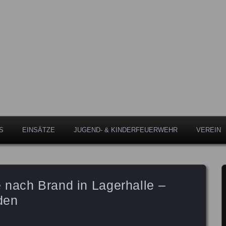
Leipheim
eipheim
S
EINSÄTZE
JUGEND- & KINDERFEUERWEHR
VEREIN
 nach Brand in Lagerhalle –
den