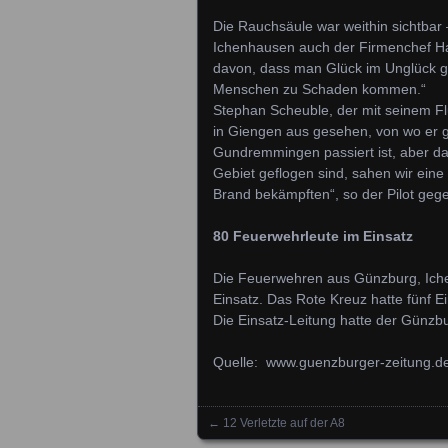
Die Rauchsäule war weithin sichtbar
Ichenhausen auch der Firmenchef Ha
davon, dass man Glück im Unglück ge
Menschen zu Schaden kommen.“
Stephan Scheuble, der mit seinem F
in Giengen aus gesehen, von wo er ges
Gundremmingen passiert ist, aber das 
Gebiet geflogen sind, sahen wir eine
Brand bekämpften“, so der Pilot geg
80 Feuerwehrleute im Einsatz
Die Feuerwehren aus Günzburg, Ich
Einsatz. Das Rote Kreuz hatte fünf E
Die Einsatz-Leitung hatte der Günz
Quelle: www.guenzburger-zeitung.d
←
12 Verletzte auf der A8
Posts navigation