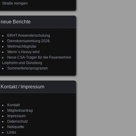
Straße reinigen
neue Berichte
ERHT Anwenderschulung
Dienstversammlung 2026
Weihnachtsgrüße
Wenn´s Heavy wird
Neue CSA-Träger für die Feuerwehren
Leipheim und Günzburg
Sommerferienprogramm
Kontakt / Impressum
Kontakt
Mitgliedsantrag
Impressum
Datenschutz
Netiquette
Links