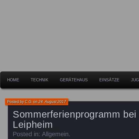
Freiwillige Feuerwehr der Stadt Leipheim
Feuerwehr Leipheim
HOME
TECHNIK
GERÄTEHAUS
EINSÄTZE
JUG
Posted by
C.G.
on
24. August 2017
Sommerferienprogramm bei 
Leipheim
Posted in:
Allgemein
.