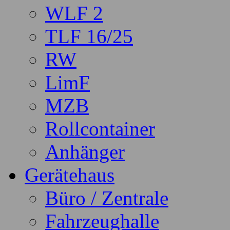
WLF 2
TLF 16/25
RW
LimF
MZB
Rollcontainer
Anhänger
Gerätehaus
Büro / Zentrale
Fahrzeughalle