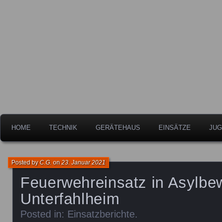
Freiwillige Feuerwehr der Stadt Leipheim
Feuerwehr Leipheim
HOME
TECHNIK
GERÄTEHAUS
EINSÄTZE
JUG
Posted by
C.G.
on
23. Januar 2021
Feuerwehreinsatz in Asylbe
Unterfahlheim
Posted in:
Einsatzberichte
.