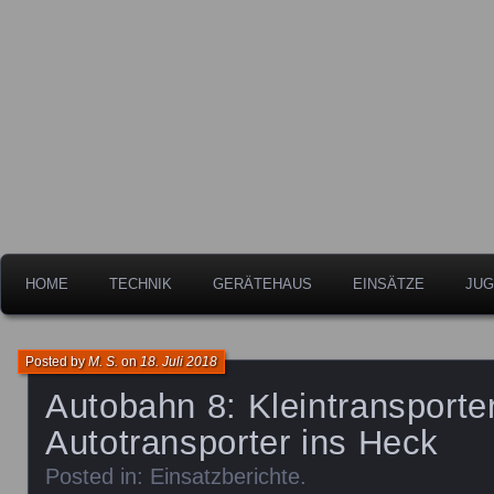
Freiwillige Feuerwehr der Stadt Leipheim
Feuerwehr Leipheim
HOME
TECHNIK
GERÄTEHAUS
EINSÄTZE
JUG
Posted by
M. S.
on
18. Juli 2018
Autobahn 8: Kleintransporte
Autotransporter ins Heck
Posted in:
Einsatzberichte
.