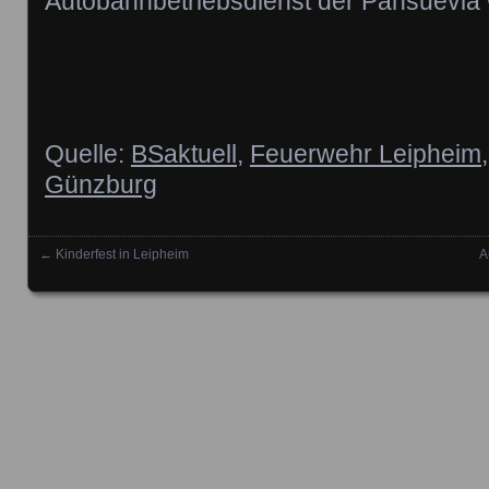
Autobahnbetriebsdienst der Pansuevia 
Quelle:
BSaktuell
,
Feuerwehr Leipheim
Günzburg
←
Kinderfest in Leipheim
A
Posts navigation