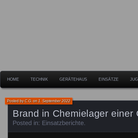
Freiwillige Feuerwehr der Stadt Leipheim
Feuerwehr Leipheim
HOME
TECHNIK
GERÄTEHAUS
EINSÄTZE
JUG
Posted by
C.G.
on
1. September 2022
Brand in Chemielager einer 
Posted in:
Einsatzberichte
.