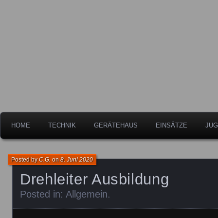
Freiwillige Feuerwehr der Stadt Leipheim
Feuerwehr Leipheim
HOME
TECHNIK
GERÄTEHAUS
EINSÄTZE
JUG
Posted by
C.G.
on
8. Juni 2020
Drehleiter Ausbildung
Posted in:
Allgemein
.