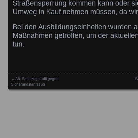
Straßensperrung kommen kann oder sie
Umweg in Kauf nehmen müssen, da wir
Bei den Ausbildungseinheiten wurden al
Maßnahmen getroffen, um der aktuellen
tun.
←
A8: Sattelzug prallt gegen
W
Posts navigation
Sicherungsfahrzeug