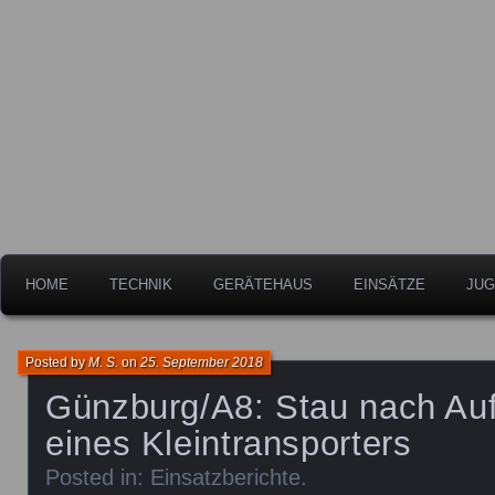
Freiwillige Feuerwehr der Stadt Leipheim
Feuerwehr Leipheim
HOME
TECHNIK
GERÄTEHAUS
EINSÄTZE
JUG
Posted by
M. S.
on
25. September 2018
Günzburg/A8: Stau nach Auff
eines Kleintransporters
Posted in:
Einsatzberichte
.