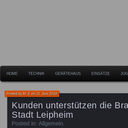
Freiwillige Feuerwehr der Stadt Leipheim
Feuerwehr Leipheim
HOME
TECHNIK
GERÄTEHAUS
EINSÄTZE
JUG
Posted by
M. S.
on
11. Juni 2018
Kunden unterstützen die Br
Stadt Leipheim
Posted in:
Allgemein
.