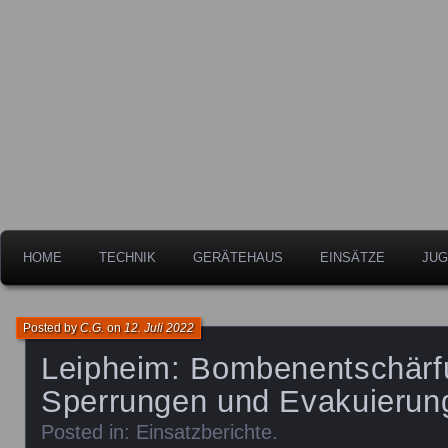
Freiwillige Feuerwehr der Stadt Leipheim
Feuerwehr Leipheim
HOME
TECHNIK
GERÄTEHAUS
EINSÄTZE
JUG
Posted by
C.G.
on
12. Juli 2022
Leipheim: Bombenentschärfu
Sperrungen und Evakuierun
Posted in:
Einsatzberichte
.