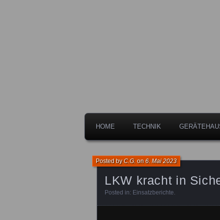
Freiwillige Feuerwehr der Stadt 
Feuerwehr L
HOME
TECHNIK
GERÄTEHAU
Posted by
C.G.
on
6. Mai 2023
LKW kracht in Sich
Posted in:
Einsatzberichte
.