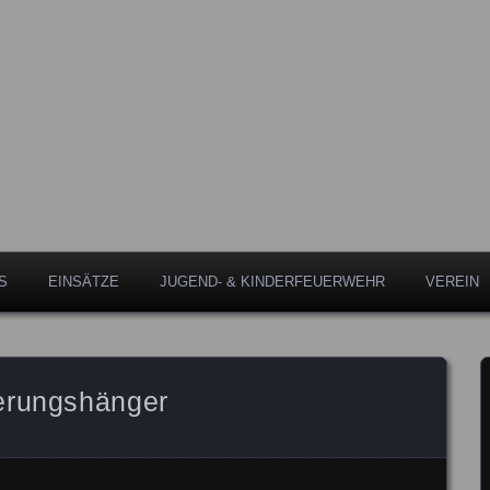
Leipheim
eipheim
S
EINSÄTZE
JUGEND- & KINDERFEUERWEHR
VEREIN
erungshänger