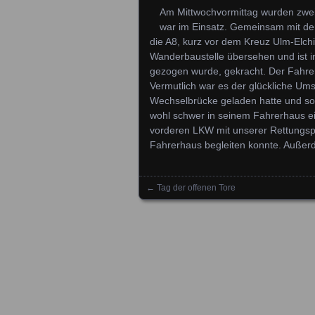
Am Mittwochvormittag wurden zwei
war im Einsatz. Gemeinsam mit de
die A8, kurz vor dem Kreuz Ulm-Elchi
Wanderbaustelle übersehen und ist 
gezogen wurde, gekracht. Der Fahrer
Vermutlich war es der glückliche Um
Wechselbrücke geladen hatte und somi
wohl schwer in seinem Fahrerhaus e
vorderen LKW mit unserer Rettungsp
Fahrerhaus begleiten konnte. Außerd
←
Tag der offenen Tore
Posts navigation