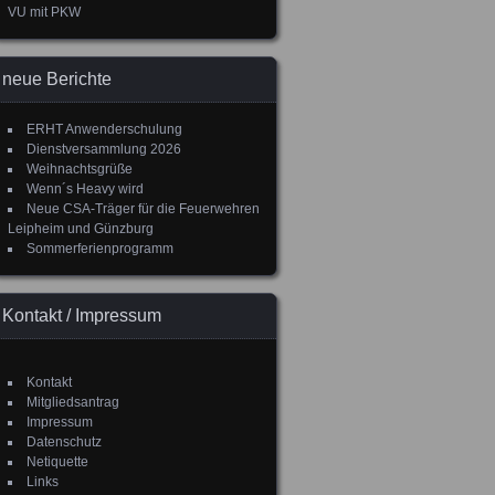
VU mit PKW
neue Berichte
ERHT Anwenderschulung
Dienstversammlung 2026
Weihnachtsgrüße
Wenn´s Heavy wird
Neue CSA-Träger für die Feuerwehren
Leipheim und Günzburg
Sommerferienprogramm
Kontakt / Impressum
Kontakt
Mitgliedsantrag
Impressum
Datenschutz
Netiquette
Links