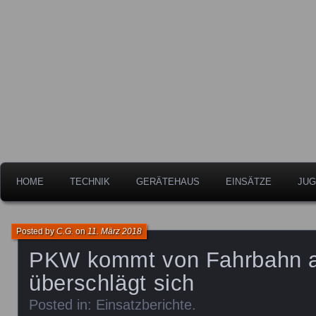
Freiwillige Feuerwehr der Stadt Leipheim
Feuerwehr Leipheim
HOME
TECHNIK
GERÄTEHAUS
EINSÄTZE
JUG
Posted by
C.G.
on
11. März 2018
PKW kommt von Fahrbahn 
überschlägt sich
Posted in:
Einsatzberichte
.