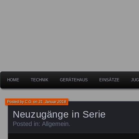
Freiwillige Feuerwehr der Stadt Leipheim
Feuerwehr Leipheim
HOME
TECHNIK
GERÄTEHAUS
EINSÄTZE
JUG
Posted by
C.G.
on
31. Januar 2018
Neuzugänge in Serie
Posted in:
Allgemein
.