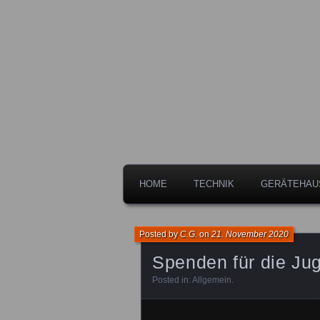
Freiwillige Feuerwehr der Stadt 
Feuerwehr L
HOME
TECHNIK
GERÄTEHAU
Posted by
C.G.
on
21. November 2020
Spenden für die Ju
Posted in:
Allgemein
.