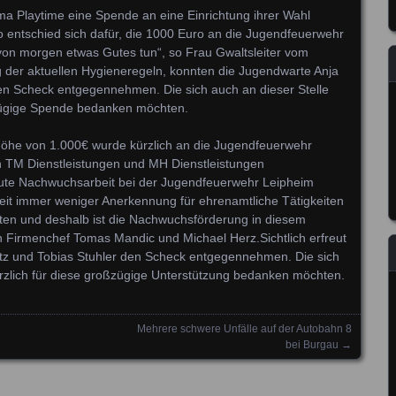
ma Playtime eine Spende an eine Einrichtung ihrer Wahl
 entschied sich dafür, die 1000 Euro an die Jugendfeuerwehr
on morgen etwas Gutes tun“, so Frau Gwaltsleiter vom
g der aktuellen Hygieneregeln, konnten die Jugendwarte Anja
den Scheck entgegennehmen. Die sich auch an dieser Stelle
ßzügige Spende bedanken möchten.
Höhe von 1.000€ wurde kürzlich an die Jugendfeuerwehr
 TM Dienstleistungen und MH Dienstleistungen
ute Nachwuchsarbeit bei der Jugendfeuerwehr Leipheim
Zeit immer weniger Anerkennung für ehrenamtliche Tätigkeiten
raten und deshalb ist die Nachwuchsförderung in diesem
en Firmenchef Tomas Mandic und Michael Herz.Sichtlich erfreut
tz und Tobias Stuhler den Scheck entgegennehmen. Die sich
erzlich für diese großzügige Unterstützung bedanken möchten.
Mehrere schwere Unfälle auf der Autobahn 8
bei Burgau
→