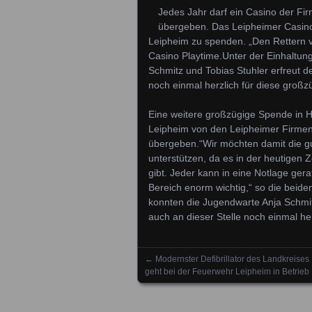
Jedes Jahr darf ein Casino der Fir
übergeben. Das Leipheimer Casino
Leipheim zu spenden. „Den Rettern v
Casino Playtime.Unter der Einhaltun
Schmitz und Tobias Stuhler erfreut 
noch einmal herzlich für diese gro
Eine weitere großzügige Spende in 
Leipheim von den Leipheimer Firmen
übergeben.“Wir möchten damit die g
unterstützen, da es in der heutigen 
gibt. Jeder kann in eine Notlage ge
Bereich enorm wichtig,“ so die beid
konnten die Jugendwarte Anja Schmi
auch an dieser Stelle noch einmal h
←
Modernster Defibrillator des Landkreises
Posts navigation
geht bei der Feuerwehr Leipheim in Betrieb