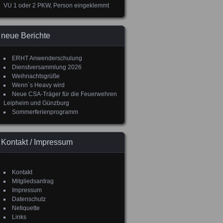
VU 1 oder 2 PKW, Person eingeklemmt
neue Berichte
ERHT Anwenderschulung
Dienstversammlung 2026
Weihnachtsgrüße
Wenn´s Heavy wird
Neue CSA-Träger für die Feuerwehren
Leipheim und Günzburg
Sommerferienprogramm
Kontakt / Impressum
Kontakt
Mitgliedsantrag
Impressum
Datenschutz
Netiquette
Links