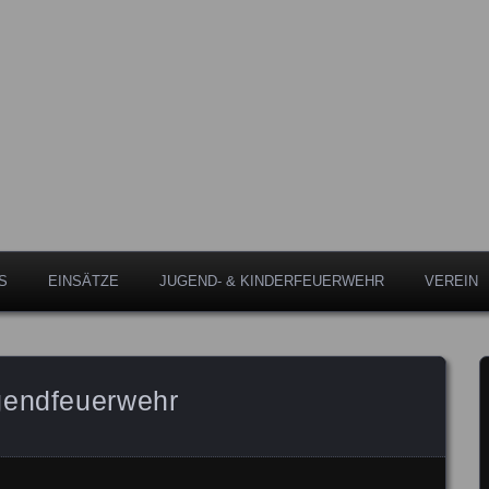
Leipheim
eipheim
S
EINSÄTZE
JUGEND- & KINDERFEUERWEHR
VEREIN
gendfeuerwehr