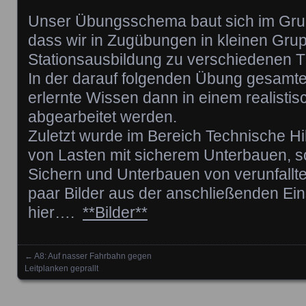
Unser Übungsschema baut sich im Grun
dass wir in Zugübungen in kleinen Gru
Stationsausbildung zu verschiedenen 
In der darauf folgenden Übung gesamte
erlernte Wissen dann in einem realisti
abgearbeitet werden.
Zuletzt wurde im Bereich Technische Hi
von Lasten mit sicherem Unterbauen, so
Sichern und Unterbauen von verunfallt
paar Bilder aus der anschließenden Ein
hier….
**Bilder**
←
A8: Auf nasser Fahrbahn gegen
Posts navigation
Leitplanken geprallt