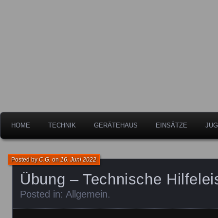
Freiwillige Feuerwehr der Stadt Leipheim
Feuerwehr Leipheim
HOME
TECHNIK
GERÄTEHAUS
EINSÄTZE
JUG
Posted by
C.G.
on
16. Juni 2022
Übung – Technische Hilfelei
Posted in:
Allgemein
.