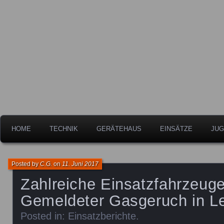
Freiwillige Feuerwehr der Stadt Leipheim
Feuerwehr Leipheim
HOME
TECHNIK
GERÄTEHAUS
EINSÄTZE
JUG
Posted by
C.G.
on
11. Juni 2017
Zahlreiche Einsatzfahrzeuge
Gemeldeter Gasgeruch in L
Posted in:
Einsatzberichte
.