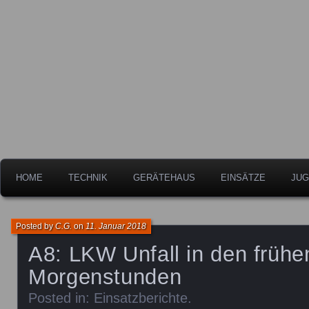
Freiwillige Feuerwehr der Stadt Leipheim
Feuerwehr Leipheim
HOME
TECHNIK
GERÄTEHAUS
EINSÄTZE
JUG
Posted by
C.G.
on
11. Januar 2018
A8: LKW Unfall in den frühe
Morgenstunden
Posted in:
Einsatzberichte
.