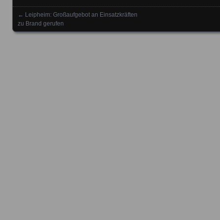
←
Leipheim: Großaufgebot an Einsatzkräften
Posts navigation
zu Brand gerufen