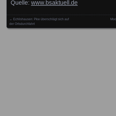
Quelle:
www.bsaktuell.de
←
Echlishausen: Pkw überschlägt sich auf
Mod
Posts navigation
der Ortsdurchfahrt