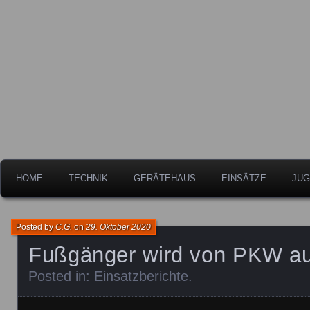
Freiwillige Feuerwehr der Stadt Leipheim
Feuerwehr Leipheim
HOME
TECHNIK
GERÄTEHAUS
EINSÄTZE
JUG
Posted by
C.G.
on
29. Oktober 2020
Fußgänger wird von PKW auf
Posted in:
Einsatzberichte
.