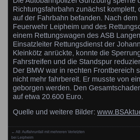
Die Autobahnpolizei Günzburg sperrte 
Richtungsfahrbahn zunächst komplett, 
auf der Fahrbahn befanden. Nach dem E
Feuerwehr Leipheim und des Rettungsdi
einem Rettungswagen des ASB Langen
Einsatzleiter Rettungsdienst der Johanni
Kleinkötz anrückte, konnte die Sperrun
Fahrstreifen und die Standspur reduzie
Der BMW war in rechten Frontbereich s
nicht mehr fahrbereit. Er musste von e
geborgen werden. Den Gesamtschaden s
auf etwa 20.600 Euro.
Quelle und weitere Bilder:
www.BSAktue
←
A8: Auffahrunfall mit mehreren Verletzten
Posts navigation
bei Leipheim