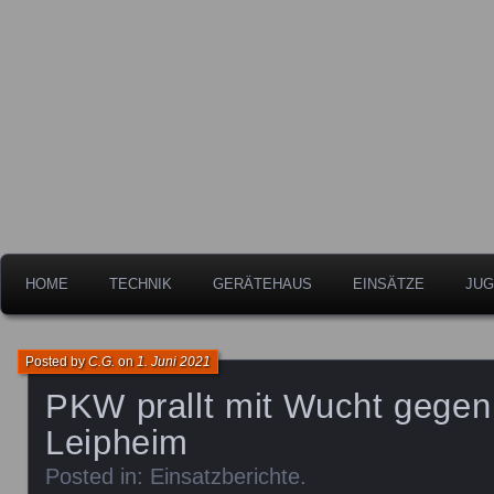
Freiwillige Feuerwehr der Stadt Leipheim
Feuerwehr Leipheim
HOME
TECHNIK
GERÄTEHAUS
EINSÄTZE
JUG
Posted by
C.G.
on
1. Juni 2021
PKW prallt mit Wucht gegen 
Leipheim
Posted in:
Einsatzberichte
.